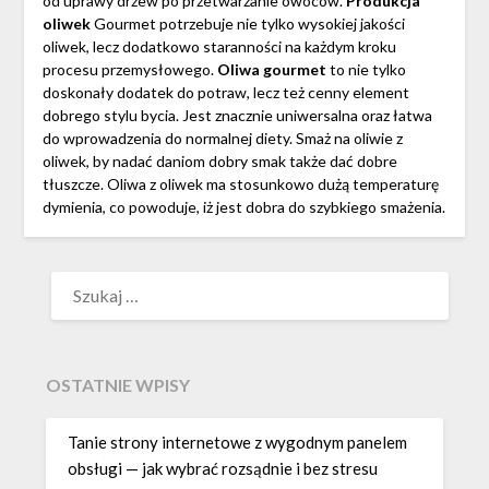
od uprawy drzew po przetwarzanie owoców.
Produkcja
oliwek
Gourmet potrzebuje nie tylko wysokiej jakości
oliwek, lecz dodatkowo staranności na każdym kroku
procesu przemysłowego.
Oliwa gourmet
to nie tylko
doskonały dodatek do potraw, lecz też cenny element
dobrego stylu bycia. Jest znacznie uniwersalna oraz łatwa
do wprowadzenia do normalnej diety. Smaż na oliwie z
oliwek, by nadać daniom dobry smak także dać dobre
tłuszcze. Oliwa z oliwek ma stosunkowo dużą temperaturę
dymienia, co powoduje, iż jest dobra do szybkiego smażenia.
SZUKAJ:
OSTATNIE WPISY
Tanie strony internetowe z wygodnym panelem
obsługi — jak wybrać rozsądnie i bez stresu