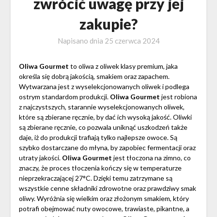
zwrócić uwagę przy jej
zakupie?
Napisano dnia
25 czerwca 2024
Oliwa Gourmet
to oliwa z oliwek klasy premium, jaka
określa się dobrą jakością, smakiem oraz zapachem.
Wytwarzana jest z wyselekcjonowanych oliwek i podlega
ostrym standardom produkcji.
Oliwa Gourmet
jest robiona
z najczystszych, starannie wyselekcjonowanych oliwek,
które są zbierane ręcznie, by dać ich wysoką jakość. Oliwki
są zbierane ręcznie, co pozwala uniknąć uszkodzeń także
daje, iż do produkcji trafiają tylko najlepsze owoce. Są
szybko dostarczane do młyna, by zapobiec fermentacji oraz
utraty jakości.
Oliwa Gourmet
jest tłoczona na zimno, co
znaczy, że proces tłoczenia kończy się w temperaturze
nieprzekraczającej 27°C. Dzięki temu zatrzymane są
wszystkie cenne składniki zdrowotne oraz prawdziwy smak
oliwy. Wyróżnia się wielkim oraz złożonym smakiem, który
potrafi obejmować nuty owocowe, trawiaste, pikantne, a