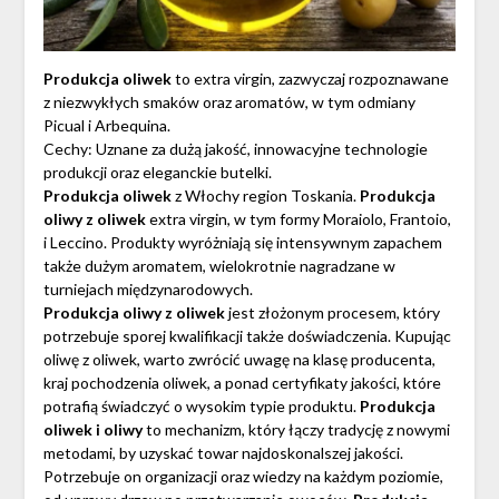
Produkcja oliwek
to extra virgin, zazwyczaj rozpoznawane
z niezwykłych smaków oraz aromatów, w tym odmiany
Picual i Arbequina.
Cechy: Uznane za dużą jakość, innowacyjne technologie
produkcji oraz eleganckie butelki.
Produkcja oliwek
z Włochy region Toskania.
Produkcja
oliwy z oliwek
extra virgin, w tym formy Moraiolo, Frantoio,
i Leccino. Produkty wyróżniają się intensywnym zapachem
także dużym aromatem, wielokrotnie nagradzane w
turniejach międzynarodowych.
Produkcja oliwy z oliwek
jest złożonym procesem, który
potrzebuje sporej kwalifikacji także doświadczenia. Kupując
oliwę z oliwek, warto zwrócić uwagę na klasę producenta,
kraj pochodzenia oliwek, a ponad certyfikaty jakości, które
potrafią świadczyć o wysokim typie produktu.
Produkcja
oliwek i oliwy
to mechanizm, który łączy tradycję z nowymi
metodami, by uzyskać towar najdoskonalszej jakości.
Potrzebuje on organizacji oraz wiedzy na każdym poziomie,