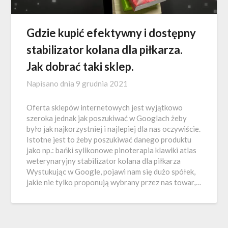
Gdzie kupić efektywny i dostępny
stabilizator kolana dla piłkarza.
Jak dobrać taki sklep.
Napisano dnia
9 grudnia 2021
Oferta sklepów internetowych jest wyjątkowo
szeroka jednak jak poszukiwać w Googlach żeby
było jak najkorzystniej i najlepiej dla nas oczywiście.
Istotne jest to żeby poszukiwać danego produktu
jako np.: bańki sylikonowe pinoterapia klawiki atlas
weterynaryjny stabilizator kolana dla piłkarza
Wystukując w Google, pojawi nam się dużo spółek,
jakie nie tylko proponują wybrany przez nas towar,…