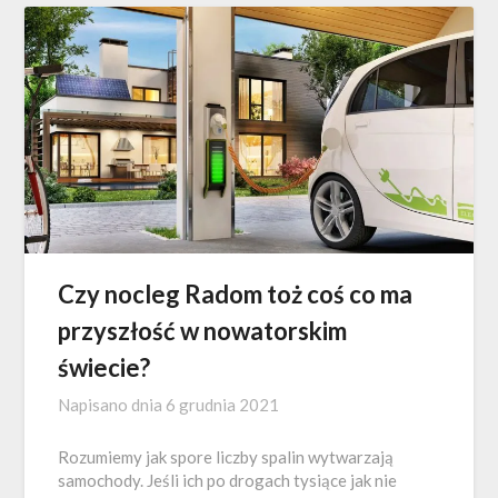
Czy nocleg Radom toż coś co ma
przyszłość w nowatorskim
świecie?
Napisano dnia
6 grudnia 2021
Rozumiemy jak spore liczby spalin wytwarzają
samochody. Jeśli ich po drogach tysiące jak nie