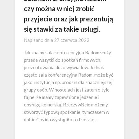
czy można w niej zrobić
przyjecie oraz jak prezentują
się stawki za takie usługi.
Napisano dnia
27 czerwca 2022
Jak znamy sala konferencyjna Radom służy
przede wszytki do spotkań firmowych,
prezentowania dużo wywiadów. Jednak
często sala konferencyjna Radom, może być
jako instytucja np. urodzin dla znaczniejszej
grupy osób. W hostelach jest zatem o tyle
fajne, że mamy zapewnione jedzenie i
obsługę kelnerską. Rzeczywiście możemy
stworzyć typową spotkanie, tymczasem w
dobie Covida wystąpiło to troszkę…