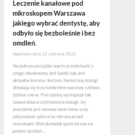
Leczenie kanałowe pod
mikroskopem Warszawa
jakiego wybrać dentystę, aby
odbyło się bezboleśnie i bez
omdleń.
Napisano dnia
22 czerwca 2022
Na jednym początku warto przedstawić z
czego zbudowany jest ludzki ząb jest
aktualne korona i korzeń. Na koronę miazgi
składają się trzy konkretne warstwy szkliwo,
zębina i nerw. Pod zębiną występuje tak
zwana dziura czyli komora miazgi. Jej
znaczenie jest wytwarzanie tlenu oraz
odżywianie zęba oraz obrona przed
chorobami. Którykolwiek spośród nas na
pewno spotkał…