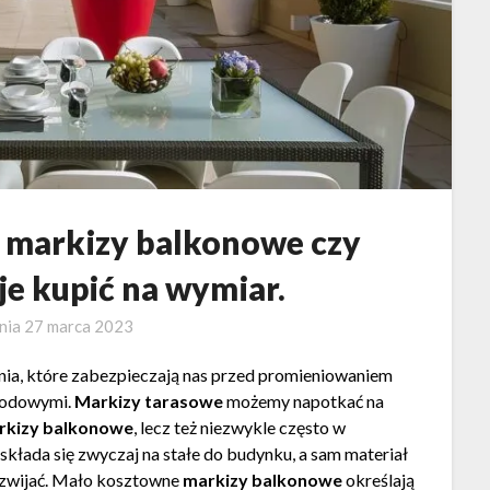
 markizy balkonowe czy
 je kupić na wymiar.
nia
27 marca 2023
enia, które zabezpieczają nas przed promieniowaniem
ogodowymi.
Markizy tarasowe
możemy napotkać na
rkizy balkonowe
, lecz też niezwykle często w
składa się zwyczaj na stałe do budynku, a sam materiał
rozwijać. Mało kosztowne
markizy balkonowe
określają