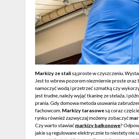
Markizy ze stali
są proste w czyszczeniu. Wyst
Jest to wbrew pozorom niezmiernie proste oraz b
namoczyć wodą i przetrzeć szmatką czy wykorzys
jest trudne, należy wyjąć tkaninę ze stelaża, i pó
prania. Gdy domowa metoda usuwania zabrudzeń n
fachowcom.
Markizy tarasowe
są coraz części
rynku również zazwyczaj możemy zobaczyć
mar
Czy warto stawiać
markizy balkonowe
? Odpowi
jakie są regulowane elektrycznie to niestety nie s