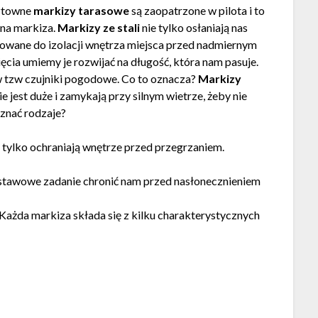
sztowne
markizy tarasowe
są zaopatrzone w pilota i to
ana markiza.
Markizy ze stali
nie tylko osłaniają nas
osowane do izolacji wnętrza miejsca przed nadmiernym
ięcia umiemy je rozwijać na długość, która nam pasuje.
 tzw czujniki pogodowe. Co to oznacza?
Markizy
e jest duże i zamykają przy silnym wietrze, żeby nie
znać rodzaje?
e tylko ochraniają wnętrze przed przegrzaniem.
odstawowe zadanie chronić nam przed nasłonecznieniem
 Każda markiza składa się z kilku charakterystycznych