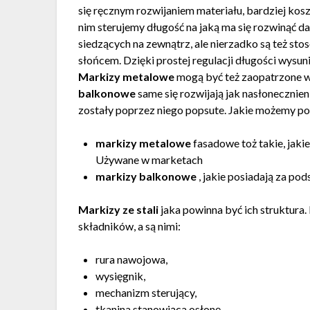
się ręcznym rozwijaniem materiału, bardziej ko
nim sterujemy długość na jaką ma się rozwinąć d
siedzących na zewnątrz, ale nierzadko są też st
słońcem. Dzięki prostej regulacji długości wysun
Markizy metalowe
mogą być też zaopatrzone w
balkonowe
same się rozwijają jak nasłonecznieni
zostały poprzez niego popsute. Jakie możemy po
markizy metalowe
fasadowe toż takie, jaki
Używane w marketach
markizy balkonowe
, jakie posiadają za p
Markizy ze stali
jaka powinna być ich struktura.
składników, a są nimi:
rura nawojowa,
wysięgnik,
mechanizm sterujący,
tkanina stanowiąca osłonę.