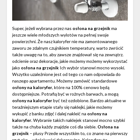
Super, jeżeli wybrana przez nas
osłona na grzejnik
ma
jeszcze wiele młodszych wylotów na pełnej swoje
powierzchni. Że nasz kaloryfer nie ma zamontowanego
zaworu ze zdalnym czujnikiem temperatury, warto zwrócić
także uwagę na to, aby zawsze znajdował się na zewnątrz.
odcienie oraz dekoracje, jakie możemy możemy wykorzystać
jako
osłona na grzejnik
Ich wybór stanowi mocno wysoki.
Wszytko uzależnione jest od tego co nam odpowiada do
naszego apartamentu. Możemy zamówić standardowe
osłony na kaloryfer
, które na 100% cenowo będą
dostępniejsze. Potrafią być w rożnych barwach, a mogą
osłony na kaloryfer
być też ozdobione. Bardzo aktualne w
teraźniejszym etapie stały się naklejki, jakie możemy
wykupić z banku zdjęć i dalej nakleić na
osłony na
kaloryfer
. Wybranie takich naklejek stanowi mocno szybki
także na chyba każdy znajdzie coś dla siebie.
Osłona na
grzejnik
– plusy Przede wszystkim to, co znane na pierwszy
rzut oka – właściwości dekoracyjne. Kaloryfery to