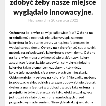
zdobyć żeby nasze miejsce
wyglądało innowacyjne.
Napisano dnia
20 czerwca 2022
Osłony na kaloryfer
co więc całkowicie jest?
Osłona na
grzejnik
może poprawić nie tylko wygląda samego
kaloryfera, który stanie ukryty za nią, lecz jednocześnie
wygląd całego domu.
Osłony na kaloryfer
toż super szybki
metoda na zniwelowanie kaloryfera w swym domu.
Osłony
na kaloryfer
mogą przyjmować wielorakie typy i kolory,
zasadniczo jednak każde są pewien cel – ukryć nieładny
kaloryfer takim elementem ozdobnym, który dużo
korzystniej uzupełnia się w nowy wystroju mieszkania.
Gdzie montujemy
osłony na kaloryfer
? Nierzadko możemy
je zobaczyć w sklepach lub starszym budownictwie. Jednak
dyskusja znana jest też w żłobkach, wtedy taka
osłona na
grzejnik
nie tylko dostarcza nie tylko efekt wizualny, lecz
jednocześnie służy do ochrony najmłodszych przed
przypadkowym uderzeniem. Niezwykle atrakcyjne
osłony