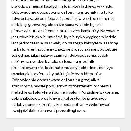
prawdziwa niemal każdych miłośników ładnego wyglądu.
Odpowiednio dopasowana
osłona na grzejnik
nie tylko
odwróci uwagę od niepasującego się w wystrój elementu
instalacji grzewczej, ale także sama w sobie będzie
pierwszym urozmaiceniem przestrzeni kamienicy. Nazywane
jest również jako je umieścić, by nie tylko wyglądały ładnie
lecz jednocześnie pasowały do naszego kaloryfera.
Osłony
na kaloryfer
mocujemy znacznie prosto zaś nie potrzebuje
toż od nas jakiś nadzwyczajnych doświadczenia. Jedak
miejmy na uwadze by taka
osłona na grzejnik
prezentowała się doskonałe musimy dokładnie zmierzyć
rozmiary kaloryfera, aby później nie było kłopotów.
Odpowiednio dopasowana
osłona na grzejnik
z
stabilnością będzie popularnym rozwiązaniem problemu
nieładnego kaloryfera i odmieni salon. Porządnie wykonane,
dobre jakościowo
osłony na kaloryfer
to prawdziwe
ozdoby pomieszczenia, jakie będą potrafiły wykonywać
swoją działalność nawet przez długi czas.
SZUKAJ: